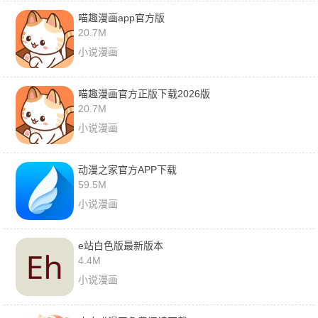
喵趣漫画app官方版
20.7M
小说漫画
喵趣漫画官方正版下载2026版
20.7M
小说漫画
动漫之家官方APP下载
59.5M
小说漫画
e站白色版最新版本
4.4M
小说漫画