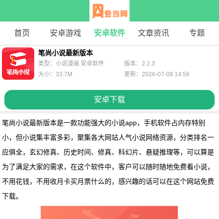
首页
安卓游戏
安卓软件
文章资讯
专题
笔尚小说最新版本
类型：小说漫画 安卓软件
版本：2.2.3
大小：33.7M
更新：2026-07-09 14:56
安卓下载
笔尚小说最新版本
是一款功能强大的小说app，手机软件占内存特别
小，但小说集丰富多彩，聚集各大网站人气小说网络资源，分类排名一
应俱全，玄幻修真、历史时间、修真、科幻片、悬疑推理等，可以算是
为了满足大家的需求，在这个软件中，客户可以随时随地免费看小说，
不用花钱，不用收月卡买月票什么的，感兴趣的话可以在这个网站免费
下载。