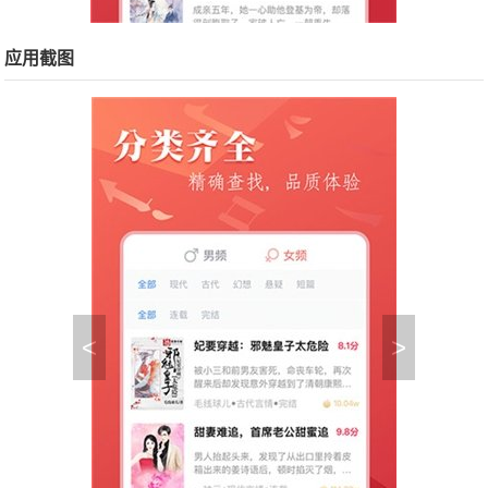
应用截图
<
>