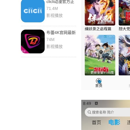
clicli动漫官方正
版无广告版
71.4M
影视播放
布蕾4K官网最新
版
74M
影视播放