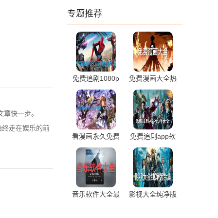
专题推荐
免费追剧1080p
免费漫画大全热
蓝光影视软件大
门最新推荐
全最新推荐
文章快一步。
始终走在娱乐的前
看漫画永久免费
免费追剧app软
软件合集推荐
件大全最新推荐
音乐软件大全最
影视大全纯净版
新热门推荐
合集免费下载