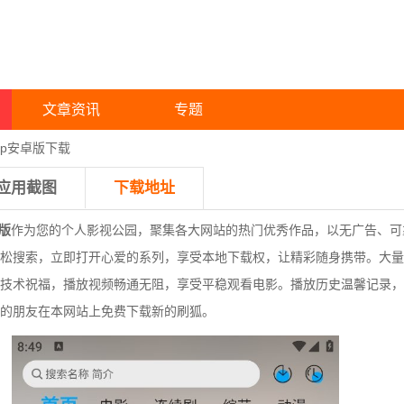
文章资讯
专题
pp安卓版下载
应用截图
下载地址
版
作为您的个人影视公园，聚集各大网站的热门优秀作品，以无广告、可
松搜索，立即打开心爱的系列，享受本地下载权，让精彩随身携带。大量
技术祝福，播放视频畅通无阻，享受平稳观看电影。播放历史温馨记录，
的朋友在本网站上免费下载新的刷狐。