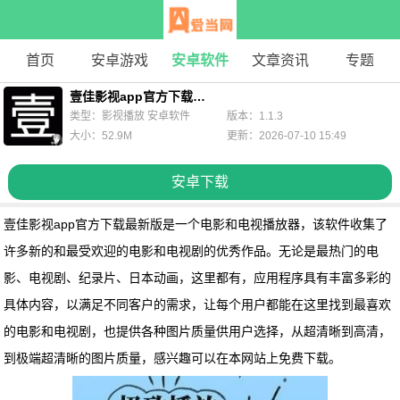
首页
安卓游戏
安卓软件
文章资讯
专题
壹佳影视app官方下载最新版
类型：影视播放 安卓软件
版本：1.1.3
大小：52.9M
更新：2026-07-10 15:49
安卓下载
壹佳影视app官方下载最新版
是一个电影和电视播放器，该软件收集了
许多新的和最受欢迎的电影和电视剧的优秀作品。无论是最热门的电
影、电视剧、纪录片、日本动画，这里都有，应用程序具有丰富多彩的
具体内容，以满足不同客户的需求，让每个用户都能在这里找到最喜欢
的电影和电视剧，也提供各种图片质量供用户选择，从超清晰到高清，
到极端超清晰的图片质量，感兴趣可以在本网站上免费下载。