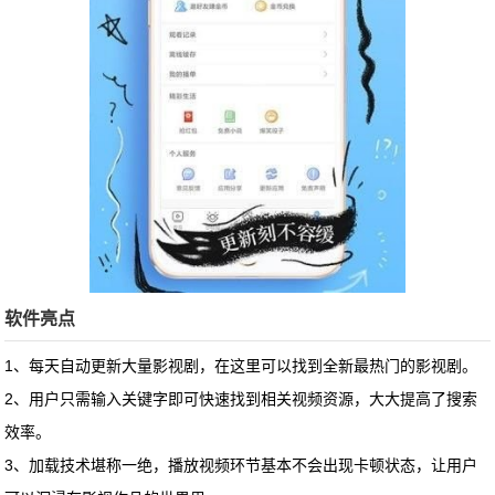
软件亮点
1、每天自动更新大量影视剧，在这里可以找到全新最热门的影视剧。
2、用户只需输入关键字即可快速找到相关视频资源，大大提高了搜索
效率。
3、加载技术堪称一绝，播放视频环节基本不会出现卡顿状态，让用户