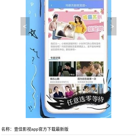
<
>
名称：壹佳影视app官方下载最新版