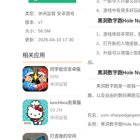
3、一款令人兴奋又好玩
4、游戏中有很多好玩的
类型：休闲益智 安卓游戏
黑洞数字跑Hole Nu
版本：v7
大小：56.5M
1、游戏体验非常好，能
更新：2026-04-10 17:30
2、打开新的人物皮肤，
3、升级可以增强小型数
相关应用
战。
同学挺住安卓版
黑洞数字跑Hole Nu
65M
休闲益智
黑洞数字跑是一款独一无
趣，以及自由的数码赛跑互
lunchbox凯蒂猫
便当
69.2M
包名：com.sharpedgegame
休闲益智
名称：黑洞数字跑Hole Numb
打造我的空间