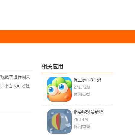
相关应用
游戏数字进行闯关
保卫萝卜3手游
手小白也可以轻
271.72M
休闲益智
指尖弹球最新版
26.14M
休闲益智