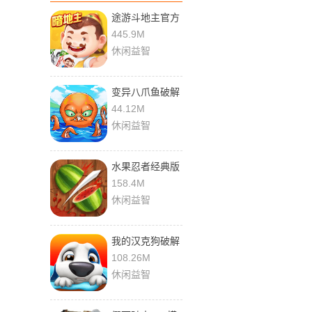
途游斗地主官方
版
445.9M
休闲益智
变异八爪鱼破解
版无限贝壳无限
44.12M
金币免广告版
休闲益智
水果忍者经典版
1.0.0下载安装
158.4M
休闲益智
我的汉克狗破解
版无限金币无限
108.26M
钻石下载
休闲益智