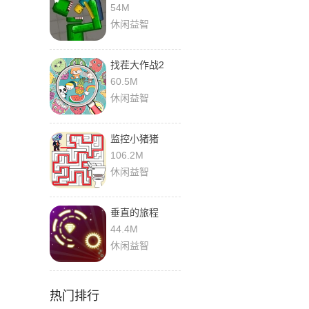
54M
休闲益智
找茬大作战2
60.5M
休闲益智
监控小猪猪
106.2M
休闲益智
垂直的旅程
44.4M
休闲益智
热门排行