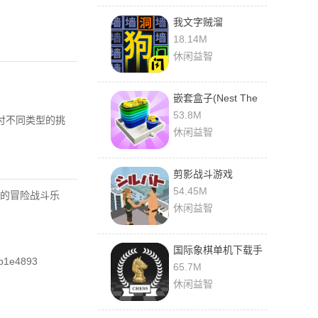
我文字贼溜
18.14M
休闲益智
嵌套盒子(Nest The
Box)
53.8M
付不同类型的挑
休闲益智
剪影战斗游戏
54.45M
的冒险战斗乐
休闲益智
国际象棋单机下载手
b1e4893
机版
65.7M
休闲益智