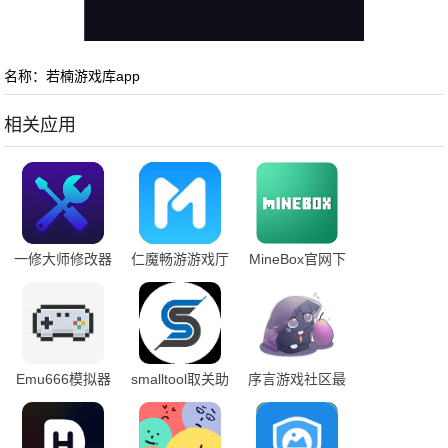
名称：若楠游戏库app
相关应用
一修大师修改器
仁魔畅游游戏厅
MineBox官网下
app
手机版
载
Emu666模拟器
smalltool取关助
序言游戏社区最
下载
手app
新版本