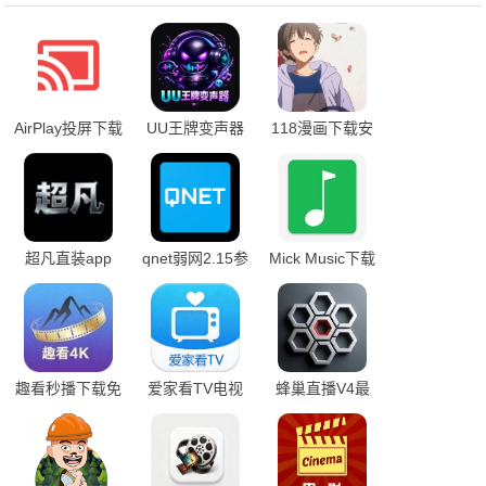
AirPlay投屏下载
UU王牌变声器
118漫画下载安
app
装
超凡直装app
qnet弱网2.15参
Mick Music下载
数最新版
最新版
趣看秒播下载免
爱家看TV电视
蜂巢直播V4最
费版
版
新版本