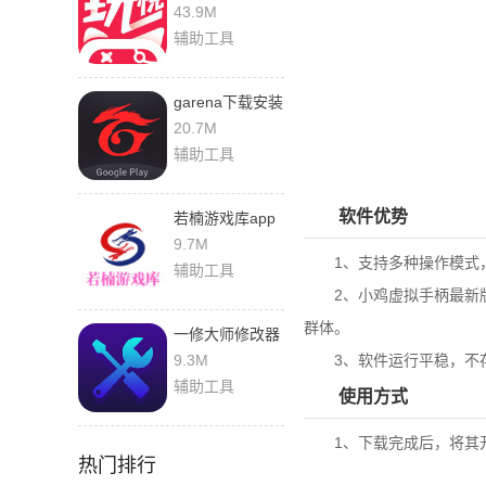
子app
43.9M
辅助工具
garena下载安装
官方中文
20.7M
辅助工具
软件优势
若楠游戏库app
9.7M
1、支持多种操作模式，
辅助工具
2、
小鸡虚拟手柄最新
群体。
一修大师修改器
手机版
9.3M
3、软件运行平稳，不存
辅助工具
使用方式
1、下载完成后，将其
热门排行