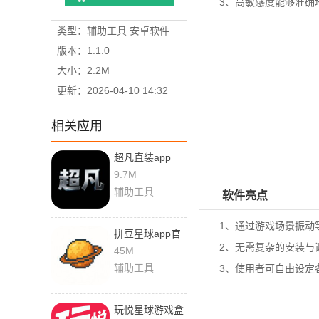
3、高敏感度能够准确地
类型：辅助工具 安卓软件
版本：1.1.0
大小：2.2M
更新：2026-04-10 14:32
相关应用
超凡直装app
9.7M
辅助工具
软件亮点
1、通过游戏场景振动等
拼豆星球app官
2、无需复杂的安装与调
方版
45M
辅助工具
3、使用者可自由设定各
玩悦星球游戏盒