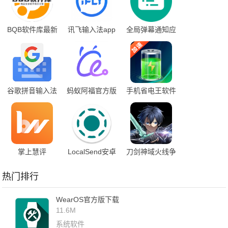
BQB软件库最新
讯飞输入法app
全局弹幕通知应
版本
下载安装最新版
用app
本
谷歌拼音输入法
蚂蚁阿福官方版
手机省电王软件
app下载
App下载
掌上慧评
LocalSend安卓
刀剑神域火线争
手机下载安装
战国际服
热门排行
WearOS官方版下载
11.6M
系统软件