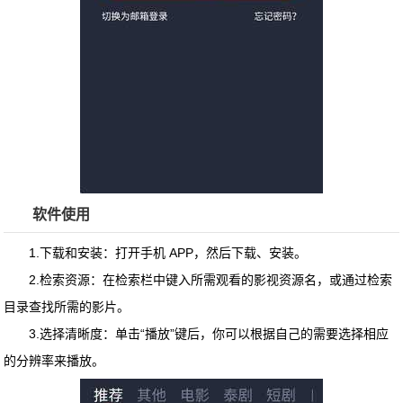
软件使用
1.下载和安装：打开手机 APP，然后下载、安装。
2.检索资源：在检索栏中键入所需观看的影视资源名，或通过检索
目录查找所需的影片。
3.选择清晰度：单击“播放”键后，你可以根据自己的需要选择相应
的分辨率来播放。