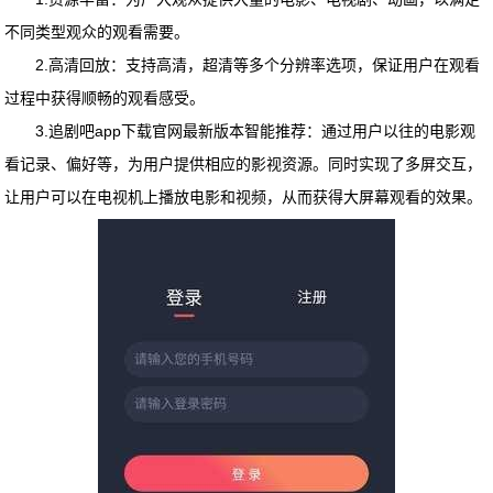
不同类型观众的观看需要。
2.高清回放：支持高清，超清等多个分辨率选项，保证用户在观看
过程中获得顺畅的观看感受。
3.
追剧吧app下载官网最新版本
智能推荐：通过用户以往的电影观
看记录、偏好等，为用户提供相应的影视资源。同时实现了多屏交互，
让用户可以在电视机上播放电影和视频，从而获得大屏幕观看的效果。