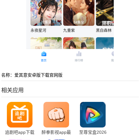
名称：爱其意安卓版下载官网版
相关应用
追剧吧app下载
醉拳影视app最
至尊宝盒2026
官网最新版本
新版
最新版