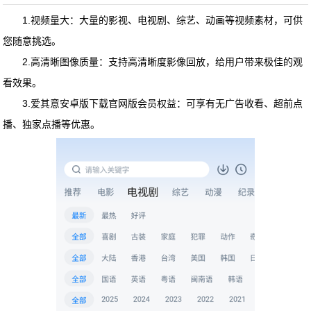
1.视频量大：大量的影视、电视剧、综艺、动画等视频素材，可供
您随意挑选。
2.高清晰图像质量：支持高清晰度影像回放，给用户带来极佳的观
看效果。
3.
爱其意安卓版下载官网版
会员权益：可享有无广告收看、超前点
播、独家点播等优惠。