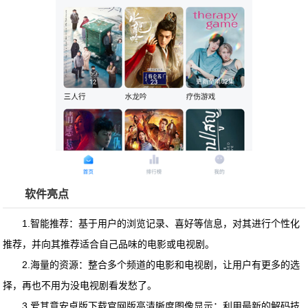
软件亮点
1.智能推荐：基于用户的浏览记录、喜好等信息，对其进行个性化
推荐，并向其推荐适合自己品味的电影或电视剧。
2.海量的资源：整合多个频道的电影和电视剧，让用户有更多的选
择，再也不用为没电视剧看发愁了。
3.
爱其意安卓版下载官网版
高清晰度图像显示：利用最新的解码技