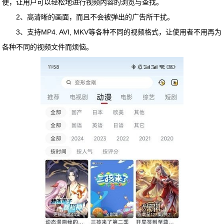
便，让用户可以轻松地进行视频内容的浏览与查找。
2、高清晰的画面，而且不会被弹出的广告所干扰。
3、支持MP4. AVI, MKV等各种不同的视频格式，让使用者不用再为
各种不同的视频文件而烦恼。