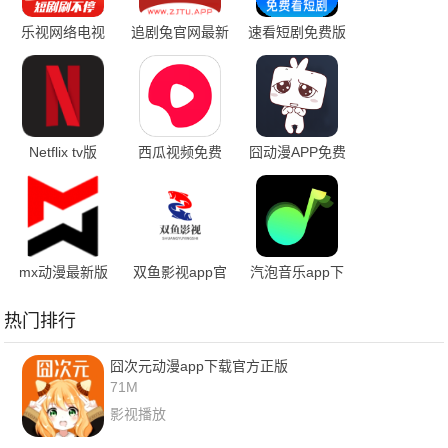
乐视网络电视
追剧兔官网最新
速看短剧免费版
app免费版
版下载
Netflix tv版
西瓜视频免费
囧动漫APP免费
版
mx动漫最新版
双鱼影视app官
汽泡音乐app下
本
方免费
载官网最新版
热门排行
囧次元动漫app下载官方正版
71M
影视播放