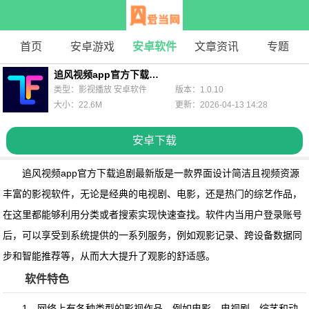
首页
安卓游戏
安卓软件
文章资讯
专题
追风视频app官方下载追剧最新版
类型：影视播放 安卓软件
版本：1.0.10
大小：22.6M
更新：2026-04-13 14:28
安卓下载
追风视频app官方下载追剧最新版
是一款界面设计简洁且视频资源
丰富的影视软件，无论是经典的电视剧、电影，还是热门的综艺作品，
在这里都能够利用分类或者搜索实现快速查找。软件内当用户登录账号
后，可以享受到系统提供的一系列服务，例如观影记录、跨设备数据同
步和智能推荐等，从而大大提升了观影的舒适感。
软件特色
1、网络上有各种类型的影视作品，例如电影，电视剧，综艺和动