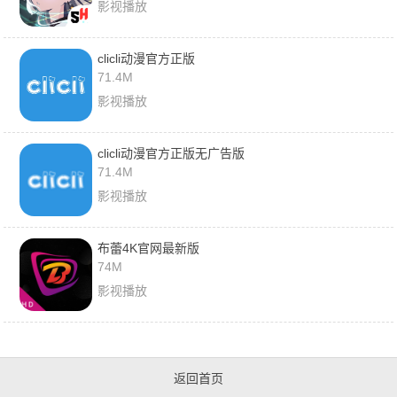
影视播放
clicli动漫官方正版
71.4M
影视播放
clicli动漫官方正版无广告版
71.4M
影视播放
布蕾4K官网最新版
74M
影视播放
返回首页