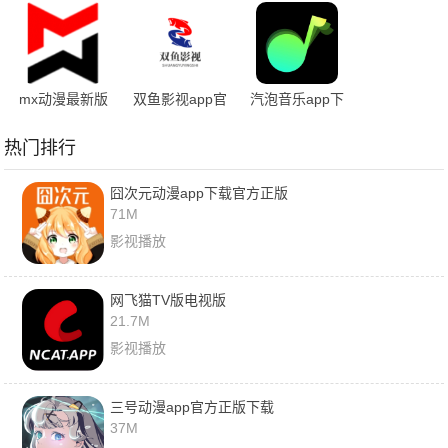
mx动漫最新版
双鱼影视app官
汽泡音乐app下
本
方免费
载官网最新版
热门排行
囧次元动漫app下载官方正版
71M
影视播放
网飞猫TV版电视版
21.7M
影视播放
三号动漫app官方正版下载
37M