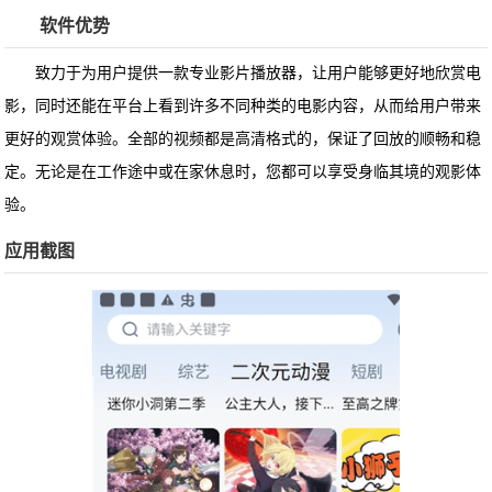
软件优势
致力于为用户提供一款专业影片播放器，让用户能够更好地欣赏电
影，同时还能在平台上看到许多不同种类的电影内容，从而给用户带来
更好的观赏体验。全部的视频都是高清格式的，保证了回放的顺畅和稳
定。无论是在工作途中或在家休息时，您都可以享受身临其境的观影体
验。
应用截图