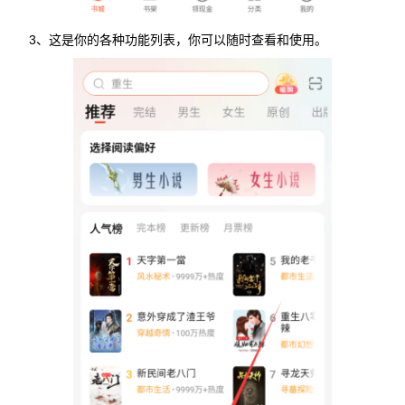
3、这是你的各种功能列表，你可以随时查看和使用。