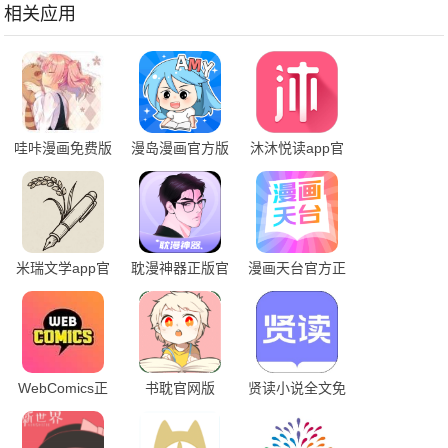
相关应用
哇咔漫画免费版
漫岛漫画官方版
沐沐悦读app官
app下载
下载
方下载
米瑞文学app官
耽漫神器正版官
漫画天台官方正
方版下载
网下载免费阅读
版下载
WebComics正
书耽官网版
贤读小说全文免
版
费无弹窗