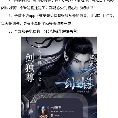
阅读习惯！不管是躺还是坐，都能感受到随心所欲的读书！
2、
奇迹小说app下载安装免费
有很多额外的惊喜，比如新手红包，
每天签到等，更有丰厚的奖励等着你去完成！
3、全部都是免费的，分分钟就能解决书荒！