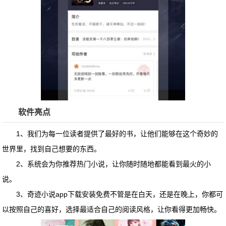
软件亮点
1、我们为每一位读者提供了最好的书，让他们能够在这个奇妙的
世界里，找到自己想要的东西。
2、系统会为你推荐热门小说，让你随时随地都能看到最火的小
说。
3、
奇迹小说app下载安装免费
不管是在白天，还是在晚上，你都可
以按照自己的喜好，选择最适合自己的阅读风格，让你看得更加畅快。