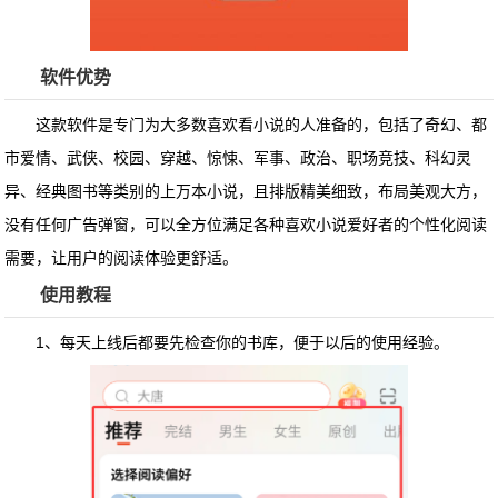
软件优势
这款软件是专门为大多数喜欢看小说的人准备的，包括了奇幻、都
市爱情、武侠、校园、穿越、惊悚、军事、政治、职场竞技、科幻灵
异、经典图书等类别的上万本小说，且排版精美细致，布局美观大方，
没有任何广告弹窗，可以全方位满足各种喜欢小说爱好者的个性化阅读
需要，让用户的阅读体验更舒适。
使用教程
1、每天上线后都要先检查你的书库，便于以后的使用经验。