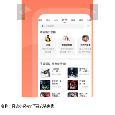
<
>
名称：奇迹小说app下载安装免费