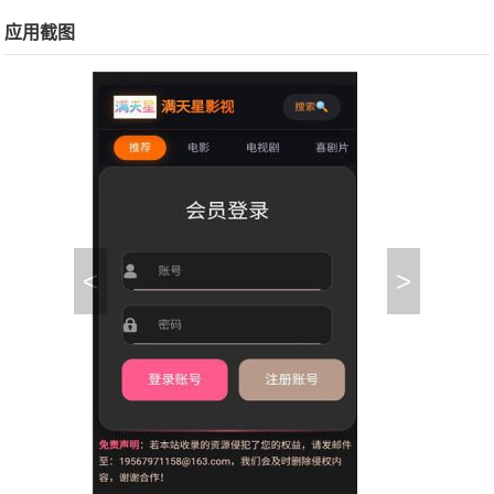
应用截图
<
>