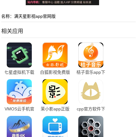
名称：满天星影视app官网版
相关应用
七星虚拟机下载
白狐影视免费版
桔子音乐app下
安装
载安装免费
VMOS云手机官
茉小影app正版
cpp官方软件下
方下载
载最新版