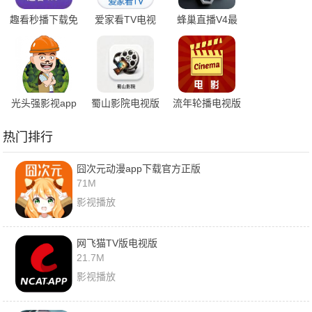
趣看秒播下载免
爱家看TV电视
蜂巢直播V4最
费版
版
新版本
光头强影视app
蜀山影院电视版
流年轮播电视版
热门排行
囧次元动漫app下载官方正版
71M
影视播放
网飞猫TV版电视版
21.7M
影视播放