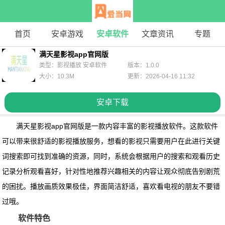
首页
安卓游戏
安卓软件
文章资讯
专题
满天星影视app官网版
类型：影视播放 安卓软件
版本：1.0.0
大小：10.3M
更新：2026-04-16 11:32
安卓下载
满天星影视app官网版
是一款内容丰富的影视播放软件。这款软件
可以带来很舒适的影视播放服务，想看的影视只需要用户在此进行关键
词搜索即可找到准确的资源，同时，系统会根据用户的搜索和观看历史
记录分析观看喜好，针对性地推荐兴趣相关的内容让观众彻底告别剧荒
的困扰。播放画质效果极佳，界面简洁舒适，喜欢看电视的朋友不要错
过哦。
软件特色