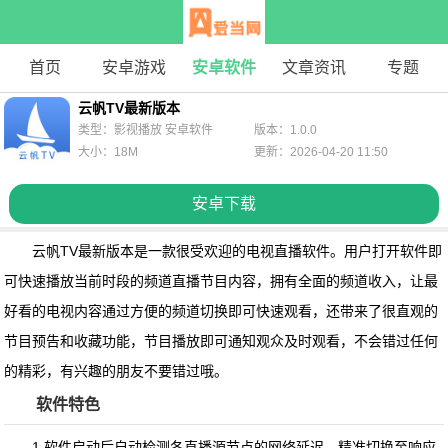
首页
安卓游戏
安卓软件
文章资讯
专题
云帆TV最新版本
类型：影视播放 安卓软件
版本：1.0.0
大小：18M
更新：2026-04-20 11:50
安卓下载
云帆TV最新版本
是一款很受欢迎的电视直播软件。用户打开软件即
可快速播放当前时段的频道直播节目内容，拥有全面的频道收入，让最
好看的电视内容通过方便的频道切换即可快速观看，还带来了很直观的
节目预告和收藏功能，节目播放即可通知观众及时观看，不会错过任何
的精彩，有兴趣的朋友不要错过哦。
软件特色
1.软件启动后自动检测各直播源节点的网络延迟，精准切换至响应