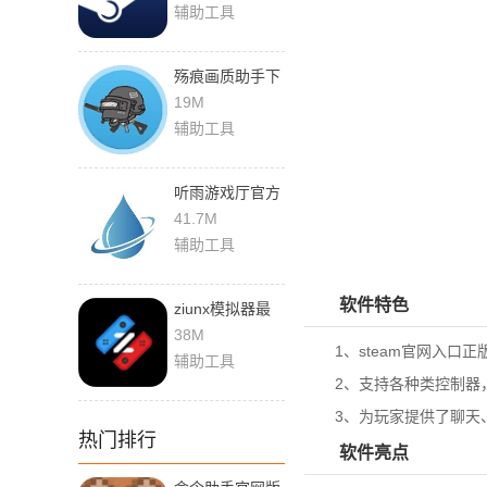
辅助工具
殇痕画质助手下
载安装最新版官
19M
方版
辅助工具
听雨游戏厅官方
正版安卓下载
41.7M
辅助工具
软件特色
ziunx模拟器最
新版本下载
38M
1、steam官网入口正
辅助工具
2、支持各种类控制器，包括P
3、为玩家提供了聊天、
热门排行
软件亮点