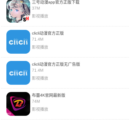
三号动漫app官方正版下载
37M
影视播放
clicli动漫官方正版
71.4M
影视播放
clicli动漫官方正版无广告版
71.4M
影视播放
布蕾4K官网最新版
74M
影视播放