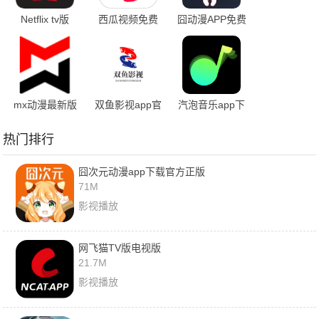
Netflix tv版
西瓜视频免费
囧动漫APP免费
版
mx动漫最新版
双鱼影视app官
汽泡音乐app下
本
方免费
载官网最新版
热门排行
囧次元动漫app下载官方正版
71M
影视播放
网飞猫TV版电视版
21.7M
影视播放