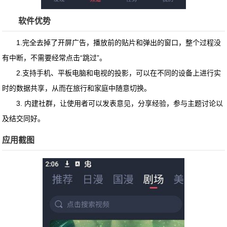
软件优势
1.完全去掉了开屏广告，播放前的贴片和弹出的窗口，整个过程没
有中断，不需要经常点击“跳过”。
2.支持手机、平板电脑和电视的投影，可以在不同的设备上进行实
时的数据共享，从而在旅行和家庭中随意切换。
3. 内建社群，让使用者可以发表意见，分享经验，参与主题讨论以
及结交同好。
应用截图