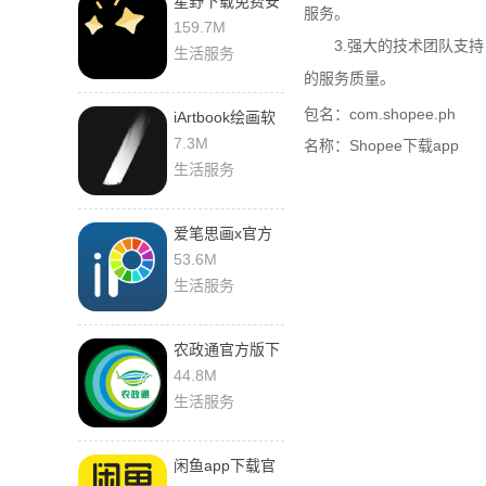
星野下载免费安
服务。
卓免登录
159.7M
3.强大的技术团队支持，
生活服务
的服务质量。
包名：com.shopee.ph
iArtbook绘画软
件下载
7.3M
名称：Shopee下载app
生活服务
爱笔思画x官方
正版安装包
53.6M
生活服务
农政通官方版下
载
44.8M
生活服务
闲鱼app下载官