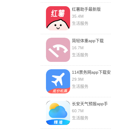
红薯助手最新版
35.4M
生活服务
简轻体重app下载
2024
16.7M
生活服务
114票务网app下载安
装
29.9M
生活服务
长安天气预报app手
机下载
60.7M
生活服务