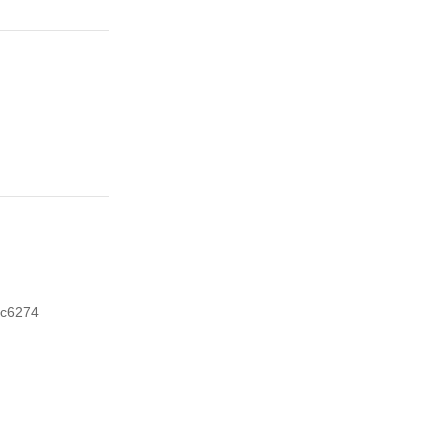
c6274