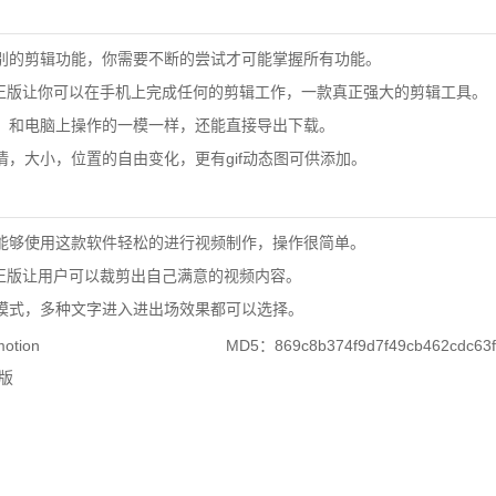
的剪辑功能，你需要不断的尝试才可能掌握所有功能。
on官方正版让你可以在手机上完成任何的剪辑工作，一款真正强大的剪辑工具。
和电脑上操作的一模一样，还能直接导出下载。
大小，位置的自由变化，更有gif动态图可供添加。
够使用这款软件轻松的进行视频制作，操作很简单。
n官方正版让用户可以裁剪出自己满意的视频内容。
式，多种文字进入进出场效果都可以选择。
otion
MD5：869c8b374f9d7f49cb462cdc63f
正版