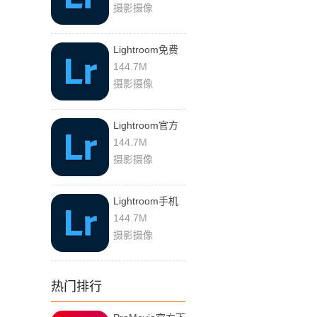
摄影摄像
Lightroom免费
安装
144.7M
摄影摄像
Lightroom官方
正版安装
144.7M
摄影摄像
Lightroom手机
安卓版下载
144.7M
摄影摄像
热门排行