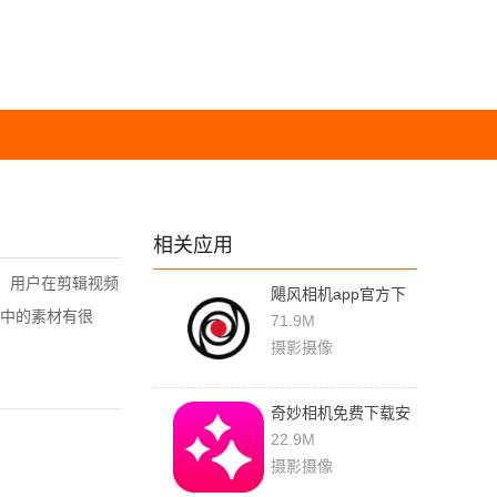
相关应用
，用户在剪辑视频
飓风相机app官方下
中的素材有很
载
71.9M
摄影摄像
奇妙相机免费下载安
装手机版
22.9M
摄影摄像