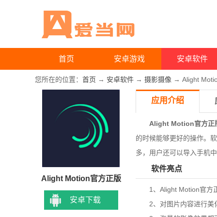
首页
安卓游戏
安卓软件
您所在的位置：
首页
→
安卓软件
→
摄影摄像
→ Alight M
应用介绍
Alight Motion官方
的时候能够更好的操作。软
多，用户还可以导入手机中
软件亮点
Alight Motion官方正版
1、Alight Motio
安卓下载
2、对图片内容进行美化