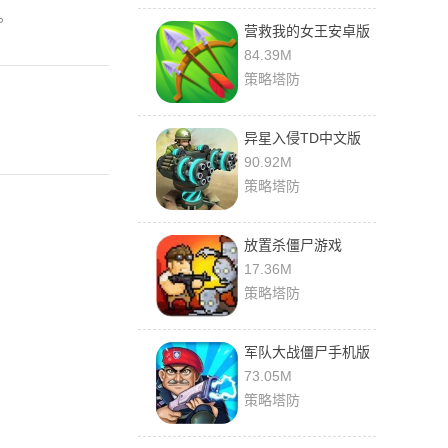
。
营救我的女王安卓版
84.39M
策略塔防
异星入侵TD中文版
90.92M
策略塔防
放置杀僵尸游戏
17.36M
策略塔防
军队大战僵尸手机版
73.05M
策略塔防