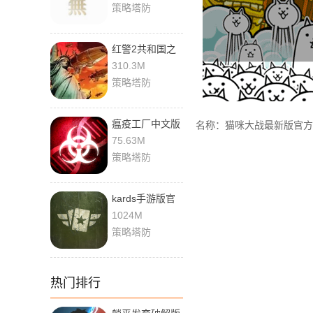
策略塔防
红警2共和国之
辉手机版下载
310.3M
策略塔防
瘟疫工厂中文版
名称：猫咪大战最新版官方
下载
75.63M
策略塔防
kards手游版官
网版下载
1024M
策略塔防
热门排行