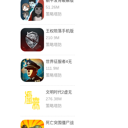
躺平发育破解版
无限金币
51.26M
策略塔防
王权陨落手机版
免费下载
210.9M
策略塔防
世界征服者4无
限金币无限勋章
111.9M
版
策略塔防
文明时代2虚无
官方最新版下载
276.38M
策略塔防
死亡突围僵尸战