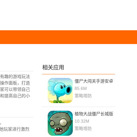
相关应用
有趣的游戏玩法
僵尸大闯关手游安卓
操作面板，打造
版下载
85.6M
家可以带领自己
和提高自己的小
策略塔防
植物大战僵尸长城版
10.32M
。
策略塔防
其他玩家进行激烈