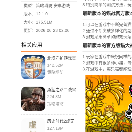
3.特别简单的测试方法，
类型：策略塔防 安卓游戏
最新版本的猫战官方版
版本：12.1.0
大小：175.51M
1.可以在游戏中不断完善
更新：2026-06-23 02:06
2.通过不断突破多样化的
3.游戏采用简单的游戏玩
相关应用
最新版本的官方版猫大
1.玩家在游戏中庆祝同样
北境守护游戏官
2.游戏中有很多种小猫，
方版
142.52M
3.在游戏中，每只猫都能
策略塔防
勇猛之路二战官
网版下载
224.8M
策略塔防
历史时代2虚无
最新版
127.19M