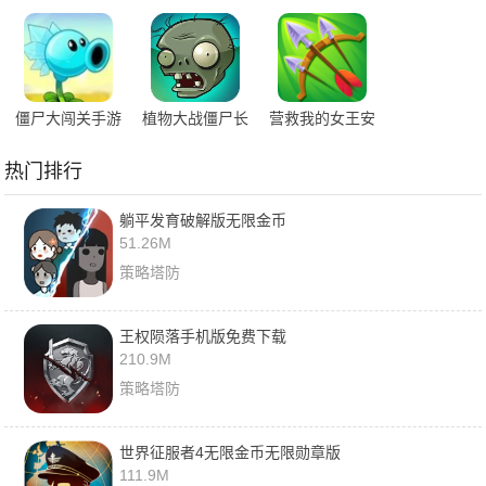
游最新版
游
战手游最新版
僵尸大闯关手游
植物大战僵尸长
营救我的女王安
安卓版下载
城版
卓版
热门排行
躺平发育破解版无限金币
51.26M
策略塔防
王权陨落手机版免费下载
210.9M
策略塔防
世界征服者4无限金币无限勋章版
111.9M