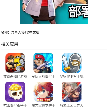
名称：异星入侵TD中文版
相关应用
放置杀僵尸游戏
军队大战僵尸手
皇家守卫军手机
机版
版
抗击僵尸战争手
魔力宝贝觉醒手
城堡工艺世界大