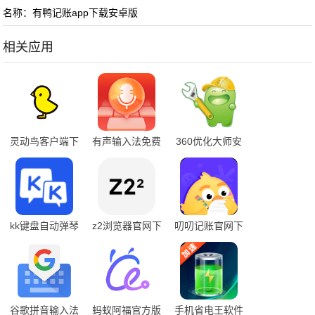
名称：有鸭记账app下载安卓版
相关应用
灵动鸟客户端下
有声输入法免费
360优化大师安
载APP
版官方版
卓版下载
kk键盘自动弹琴
z2浏览器官网下
叨叨记账官网下
免费下载
载安装
载app
谷歌拼音输入法
蚂蚁阿福官方版
手机省电王软件