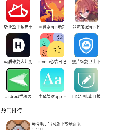
敬业签下载安卓
画像素app最新
静流笔记app下
版
载安装
画质修复大师免
emmo心情日记
照片恢复卫士下
费版
安卓版
载安卓版
airdroid手机远
字体管家app下
口袋记账本旧版
程控制手机
载安装免费版
下载
热门排行
命令助手官网版下载最新版
1.21M