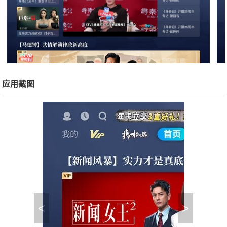
应用截图
<
>