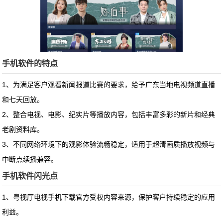
手机软件的特点
1、为满足客户观看新闻报道比赛的要求，给予广东当地电视频道直播
和七天回放。
2、整合电视、电影、纪实片等播放内容，包括丰富多彩的新片和经典
老剧资料库。
3、不同网络环境下的观影体验流畅稳定，适用于超清画质播放视频与
中断点续播兼容。
手机软件闪光点
1、粤视厅电视手机下载官方受权内容来源，保护客户持续稳定的应用
利益。