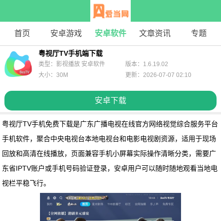
首页
安卓游戏
安卓软件
文章资讯
专题
粤视厅TV手机端下载
类型：影视播放 安卓软件
版本：1.6.19.02
大小：30M
更新：2026-07-07 02:10
安卓下载
粤视厅TV手机免费下载
是广东广播电视在线官方网络视觉综合服务平台
手机软件，聚合中央电视台本地电视台和电影电视剧资源，适用于现场
回放和高清在线播放，页面兼容手机小屏幕实际操作清晰分类，需要广
东省IPTV账户或手机号码验证登录，安卓用户可以随时随地观看当地电
视栏平稳飞行。