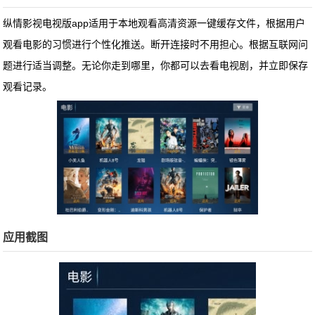
纵情影视电视版app适用于本地观看高清资源一键缓存文件，根据用户
观看电影的习惯进行个性化推送。断开连接时不用担心。根据互联网问
题进行适当调整。无论你走到哪里，你都可以去看电视剧，并立即保存
观看记录。
应用截图