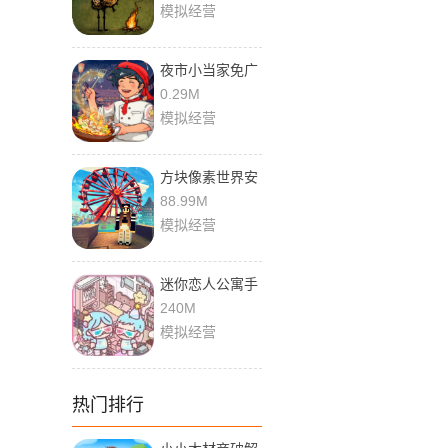
模拟经营
夜市小当家免广
告版
0.29M
模拟经营
方块像素世界安
卓版最新版
88.99M
模拟经营
迷你恋人公寓手
游免费
240M
模拟经营
热门排行