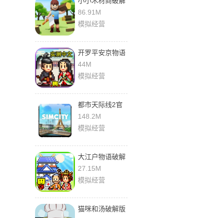
小小木材商破解
版无限金币钻石
86.91M
下载
模拟经营
开罗平安京物语
汉化版
44M
模拟经营
都市天际线2官
方正版下载
148.2M
模拟经营
大江户物语破解
版无限金币研究
27.15M
点
模拟经营
猫咪和汤破解版