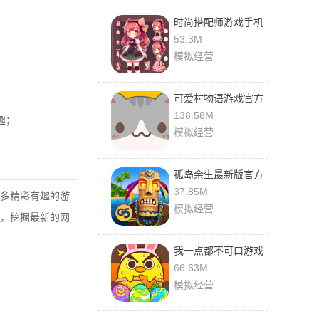
时尚搭配师游戏手机
版
53.3M
模拟经营
可爱村物语游戏官方
版
138.58M
趣；
模拟经营
孤岛余生最新版官方
版
37.85M
多精彩有趣的游
模拟经营
，挖掘最新的网
我一点都不可口游戏
最新版
66.63M
模拟经营