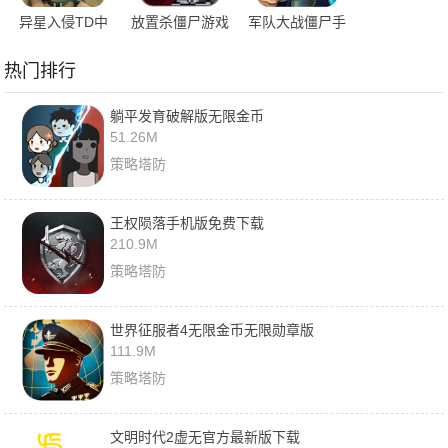
异星入侵TD中
放置杀僵尸游戏
军队大战僵尸手
文版
机版
热门排行
躺平发育破解版无限金币
51.26M
策略塔防
王权陨落手机版免费下载
210.9M
策略塔防
世界征服者4无限金币无限勋章版
111.9M
策略塔防
文明时代2虚无官方最新版下载