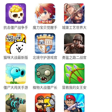
抗击僵尸战争手
魔力宝贝觉醒手
城堡工艺世界大
游最新版
游
战手游最新版
猫咪大战最新版
北境守护游戏官
勇猛之路二战官
官方正版
方版
网版下载
僵尸大闯关手游
植物大战僵尸长
营救我的女王安
安卓版下载
城版
卓版