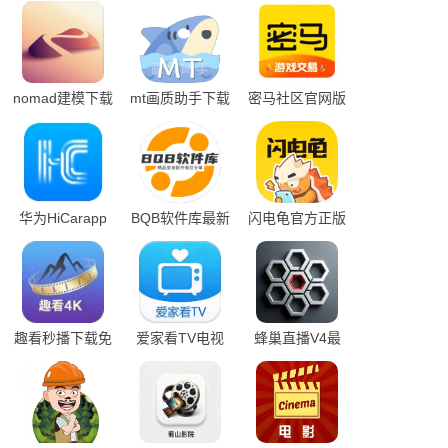
nomad建模下载
mt画质助手下载
密马社区官网版
免费
免费
华为HiCarapp
BQB软件库最新
闪电龟官方正版
下载
版本
趣看秒播下载免
爱家看TV电视
蜂巢直播V4最
费版
版
新版本