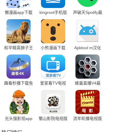
懒漫画app下载
kingroot手机版
声破天Spotify最
免费
官方下载
新版
和平精英狮子王
小熊漫画下载
Apktool m汉化
app
直装版下载安装
版App下载
趣看秒播下载免
爱家看TV电视
蜂巢直播V4最
费版
版
新版本
光头强影视app
蜀山影院电视版
流年轮播电视版