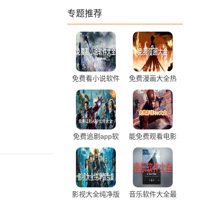
专题推荐
免费看小说软件
免费漫画大全热
大全前十排行推
门最新推荐
荐
免费追剧app软
能免费观看电影
件大全最新推荐
电视剧的app推
荐
。
影视大全纯净版
音乐软件大全最
合集免费下载
新热门推荐