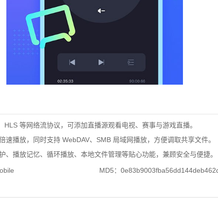
P、HLS 等网络流协议，可添加直播源观看电视、赛事与游戏直播。
速播放，同时支持 WebDAV、SMB 局域网播放，方便调取共享文件。
护、播放记忆、循环播放、本地文件管理等贴心功能，兼顾安全与便捷。
obile
MD5：0e83b9003fba56dd144deb462d