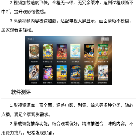
2.视频加载速度飞快，全程无卡顿、无冗余缓冲，追剧过程顺畅不
中断，提升观影愉悦感。
3.高清视频内容极速加载，适配电视大屏显示，画面清晰不模糊，
居家观看更轻松。
软件测评
1.影视资源库丰富全面，涵盖电影、剧集、综艺等多种分类，随心
点播，满足全家观影需求。
2.搭载智能推荐功能，结合观看偏好，精准推送合口味的内容，不
用费力找片，轻松发现好剧。