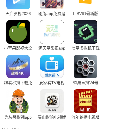
天启影视2026
剧兔app免费追
LIBVIO最新版
免费观看电视剧
剧
下载
大全下载
小苹果影视大全
满天星影视app
七星虚拟机下载
软件新版
官网版
安装
趣看秒播下载免
爱家看TV电视
蜂巢直播V4最
费版
版
新版本
光头强影视app
蜀山影院电视版
流年轮播电视版