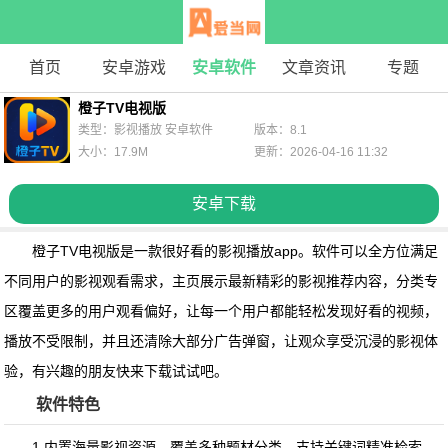
首页
安卓游戏
安卓软件
文章资讯
专题
橙子TV电视版
类型：影视播放 安卓软件
版本：8.1
大小：17.9M
更新：2026-04-16 11:32
安卓下载
橙子TV电视版
是一款很好看的影视播放app。软件可以全方位满足
不同用户的影视观看需求，主页展示最新精彩的影视推荐内容，分类专
区覆盖更多的用户观看偏好，让每一个用户都能轻松发现好看的视频，
播放不受限制，并且还清除大部分广告弹窗，让观众享受沉浸的影视体
验，有兴趣的朋友快来下载试试吧。
软件特色
1.内置海量影视资源，覆盖多种题材分类，支持关键词精准检索，