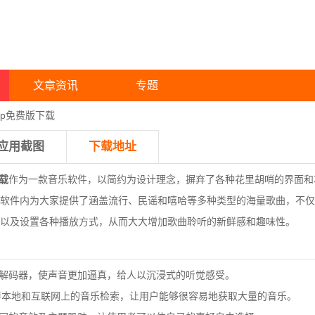
文章资讯
专题
pp免费版下载
应用截图
下载地址
载
作为一款音乐软件，以简约为设计理念，摒弃了各种花里胡哨的界面和
软件内为大家提供了涵盖流行、民谣和嘻哈等多种类型的海量歌曲，不仅
以及设置各种播放方式，从而大大增加歌曲聆听的新鲜感和趣味性。
解码器，使声音更加逼真，给人以沉浸式的听觉感受。
持本地和互联网上的音乐检索，让用户能够很容易地获取大量的音乐。