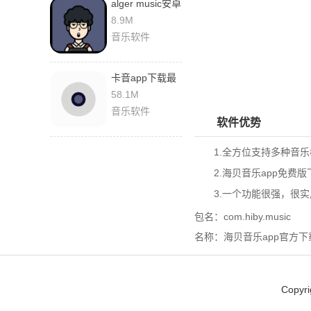
alger music安卓
版
8.9M
音乐软件
卡音app下载最
新版
58.1M
音乐软件
软件优势
1.全方位支持多种音乐
2.
海贝音乐app免费版
3.一个功能很强，很实
包名：com.hiby.music
名称：海贝音乐app官方
Copyr