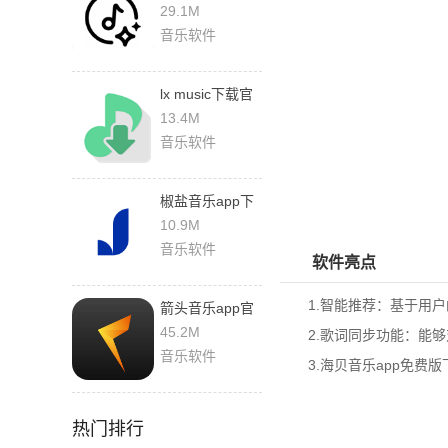
装
29.1M
音乐软件
lx music下载官
网版
13.4M
音乐软件
椒盐音乐app下
载安卓
10.9M
音乐软件
软件亮点
1.智能推荐：基于用户
箭头音乐app官
方下载安装最新
45.2M
2.歌词同步功能：能够
版
音乐软件
3.
海贝音乐app免费版
热门排行