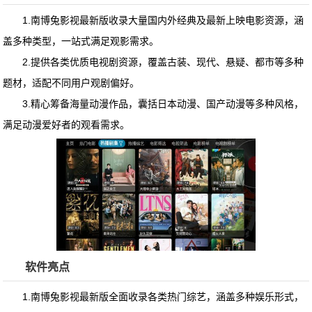
1.
南博兔影视最新版
收录大量国内外经典及最新上映电影资源，涵
盖多种类型，一站式满足观影需求。
2.提供各类优质电视剧资源，覆盖古装、现代、悬疑、都市等多种
题材，适配不同用户观剧偏好。
3.精心筹备海量动漫作品，囊括日本动漫、国产动漫等多种风格，
满足动漫爱好者的观看需求。
软件亮点
1.南博兔影视最新版全面收录各类热门综艺，涵盖多种娱乐形式，