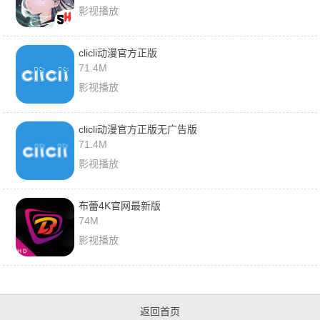
影视播放
clicli动漫官方正版
71.4M
影视播放
clicli动漫官方正版无广告版
71.4M
影视播放
布蕾4K官网最新版
74M
影视播放
返回首页