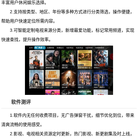
丰富用户休闲娱乐选择。
2.支持按类型、地区、年份等多种方式进行分类筛选，操作便捷，
帮助用户快速定位所需内容。
3.可智能定制电视来源分类，新增最爱功能，标记常用频道，实现
快速查找，提升操作效率。
软件测评
1.软件内无任何收费项目，无广告弹窗干扰，细节优化到位，带来
清爽流畅的使用感受。
2.影视、电视相关资源定时更新，热门影视、新更剧集及时上线，