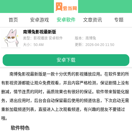
首页
安卓游戏
安卓软件
文章资讯
专题
南博兔影视最新版
类型：影视播放 安卓软件
版本：南博兔
大小：50.4M
更新：2026-04-20 11:50
安卓下载
南博兔影视最新版
是一款十分优秀的影视播放应用。在软件里的所
有影视资源都能让观众免费观看，并且内容严格检测，保证剧情上没有
删减，情节连贯的同时，画质效果也有很好的保证。软件带来智能化服
务，退出应用时，后台会自动保留最后使用的频道信息，下次启动无需
重新加载频道列表，直接进入上次观看频道，有兴趣的朋友不要错过
哦。
软件特色