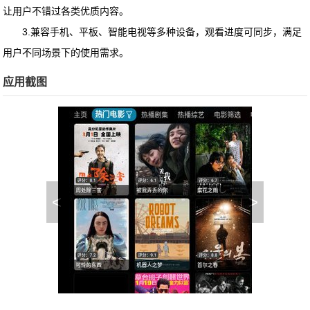
让用户不错过各类优质内容。
3.兼容手机、平板、智能电视等多种设备，观看进度可同步，满足
用户不同场景下的使用需求。
应用截图
<
>